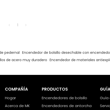
1
de pedernal
Encendedor de bolsillo desechable con encendedor 
illos de acero muy duradero
Encendedor de materiales antiexpl
COMPAÑÍA
PRODUCTOS
GUÍA
Hogar
Encendedores de bolsillo
Guía
Acerca de MK
Encendedores de antorcha
Servi