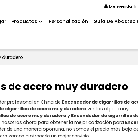
bienvenida,
I
gar
Productos
Personalización
Guía De Abasteci
y duradero
os de acero muy duradero
dor profesional en China de
Encendedor de cigarrillos de a
e cigarrillos de acero muy duradero
ventas al por mayor
illos de acero muy duradero
y
Encendedor de cigarrillos 
 nosotros ahora para obtener la mejor cotización para
Ence
er de una manera oportuna, no somos el precio más bajo d
pero vamos a ofrecerle un mejor servicio.