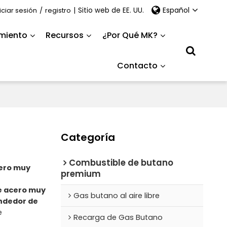
Español
niciar sesión
/
registro
|
Sitio web de EE. UU.
miento
Recursos
¿Por Qué MK?
Contacto
Categoría
Combustible de butano
cero muy
premium
de acero muy
Gas butano al aire libre
ndedor de
e
Recarga de Gas Butano