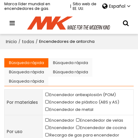
Marca líder mundial en
Sitio web de
Español
|
encendedores de gas.
EE. UU.
Inicio
/
todos
/
Encendedores de antorcha
Búsqueda rápida
Búsqueda rápida
Búsqueda rápida
Búsqueda rápida
Búsqueda rápida
Encendedor antiexplosión (POM)
Por materiales
Encendedor de plástico (ABS y AS)
Encendedor de metal
Encendedor
Encendedor de velas
Encendedor
Encendedor de cocina
Por uso
Recarga de gas para encendedor