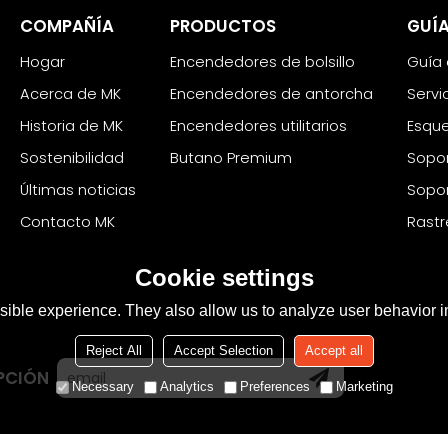
COMPAÑÍA
PRODUCTOS
GUÍA
Hogar
Encendedores de bolsillo
Guía
Acerca de MK
Encendedores de antorcha
Servi
Historia de MK
Encendedores utilitarios
Esqu
Sostenibilidad
Butano Premium
Sopor
Últimas noticias
Sopor
Contacto MK
Rastr
Cookie settings
ible experience. They also allow us to analyze user behavior in
Reject All
Accept Selection
Accept all
PCIÓN
Necessary
Analytics
Preferences
Marketing