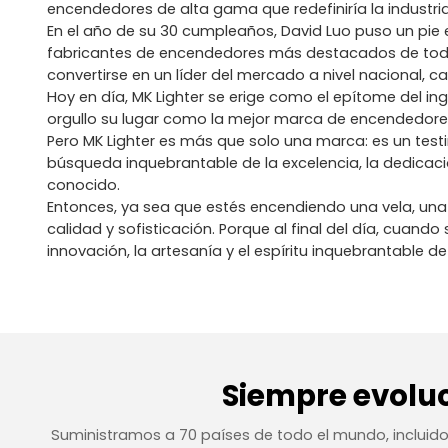
encendedores de alta gama que redefiniría la industria
En el año de su 30 cumpleaños, David Luo puso un pie e
fabricantes de encendedores más destacados de todo G
convertirse en un líder del mercado a nivel nacional,
Hoy en día, MK Lighter se erige como el epítome del in
orgullo su lugar como la mejor marca de encendedores
Pero MK Lighter es más que solo una marca: es un test
búsqueda inquebrantable de la excelencia, la dedicac
conocido.
Entonces, ya sea que estés encendiendo una vela, una e
calidad y sofisticación. Porque al final del día, cua
innovación, la artesanía y el espíritu inquebrantable de
Siempre evolu
Suministramos a 70 países de todo el mundo, incluid