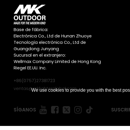
Base de fábrica:
Electrónica Co., Ltd de Hunan Zhuoye
Tecnología electrónica Co., Ltd de
Guangdong Junyang
Sucursal en el extranjero:
Wellmax Company Limited de Hong Kong
Riegel EE.UU. Inc.
+86(0757)27381723
ventas@mklighterglobal.com
We use cookies to provide you with the best poss
SÍGANOS
SUSCRI