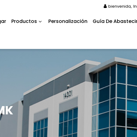
bienvenida,
I
gar
Productos
Personalización
Guía De Abasteci
 MK