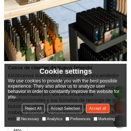
Casos de clientes de Nueva Zelanda
Cookie settings
Estábamos buscando productos de encendedor
We use cookies to provide you with the best possible
innovadores y de alta calidad hasta que
experience. They also allow us to analyze user
conocimos al equipo de MK Lighter. Quedamos
behavior in order to constantly improve the website for
impresionados por sus encendedores
you.
multifuncionales y sus botellas de recarga de gas
butano ecológicas y rápidamente comenzamos a
Reject All
Accept Selection
Accept all
trabajar juntos. Hay una historia única detrás de
esto...
Necessary
Analytics
Preferences
Marketing
Más