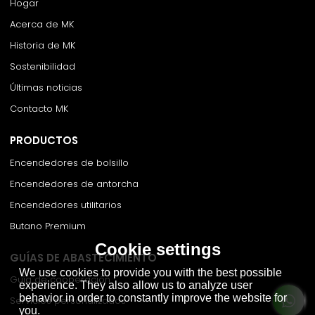
Hogar
Acerca de MK
Historia de MK
Sostenibilidad
Últimas noticias
Contacto MK
PRODUCTOS
Encendedores de bolsillo
Encendedores de antorcha
Encendedores utilitarios
Butano Premium
Cookie settings
GUÍAS DE ABASTECIMIENTO
We use cookies to provide you with the best possible
Guía de cooperación
experience. They also allow us to analyze user
behavior in order to constantly improve the website for
Servicios personalizados
you.