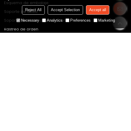
Esquema de embalaje
Reject All
Accept Selection
Accept all
Soporte de envío
Soporte de material promocional
Necessary
Analytics
Preferences
Marketing
Rastreo de orden
RECURSOS
Catálogos
Certificados
Preguntas frecuentes
Blog
Estudio de casos
Plano de exposición
SÍGANOS