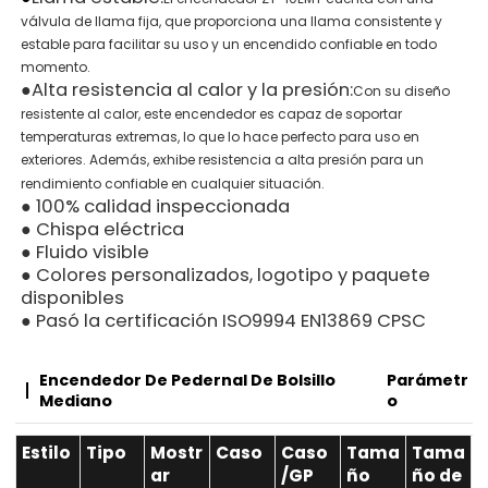
válvula de llama fija, que proporciona una llama consistente y
estable para facilitar su uso y un encendido confiable en todo
momento.
●
Alta resistencia al calor y la presión:
Con su diseño
resistente al calor, este encendedor es capaz de soportar
temperaturas extremas, lo que lo hace perfecto para uso en
exteriores. Además, exhibe resistencia a alta presión para un
rendimiento confiable en cualquier situación.
● 100% calidad inspeccionada
● Chispa eléctrica
● Fluido visible
● Colores personalizados, logotipo y paquete
disponibles
● Pasó la certificación ISO9994 EN13869 CPSC
Encendedor De Pedernal De Bolsillo
Parámetr
Mediano
O
Estilo
Tipo
Mostr
Caso
Caso
Tama
Tama
ar
/GP
ño
ño de