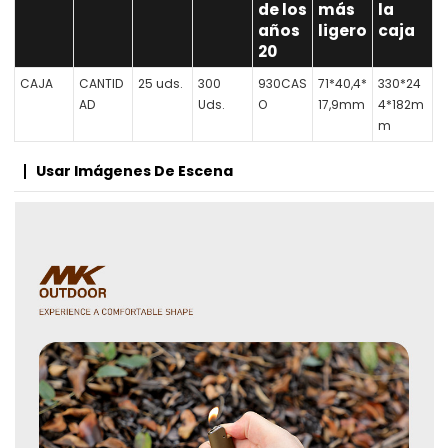
de los
más
la
años
ligero
caja
20
CAJA
CANTID
25 uds.
300
930CAS
71*40,4*
330*24
AD
Uds.
O
17,9mm
4*182m
m
Usar Imágenes De Escena