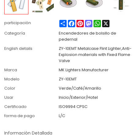
Share
Facebook
Pinterest
Mastodon
WhatsApp
X
participación
Categoría
Encendedores de bolsillo de
pedernal
English details
ZY-10EMT Metalcase Flint Lighter,Anti-
Explosion materials with Fixed Flame
Valve
Marca
MK Lighters Manufacturer
Modelo
ZY-10EMT
Color
Verde/Café/Amarillo
Usar
Inicio/Exterior/Hotel
Certificado
ISO9994 CPSC
forma de pago
L/C
Información Detallada