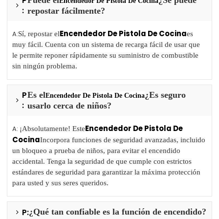
P
Encendedor De Pistola De Cocina
:
repostar fácilmente?
Encendedor De Pistola De Cocina
A:
Sí, repostar el
es
muy fácil. Cuenta con un sistema de recarga fácil de usar que
le permite reponer rápidamente su suministro de combustible
sin ningún problema.
P
Es el
¿Es seguro
Encendedor De Pistola De Cocina
:
usarlo cerca de niños?
Encendedor De Pistola De
A:
¡Absolutamente! Este
Cocina
Incorpora funciones de seguridad avanzadas, incluido
un bloqueo a prueba de niños, para evitar el encendido
accidental. Tenga la seguridad de que cumple con estrictos
estándares de seguridad para garantizar la máxima protección
para usted y sus seres queridos.
P:
¿Qué tan confiable es la función de encendido?