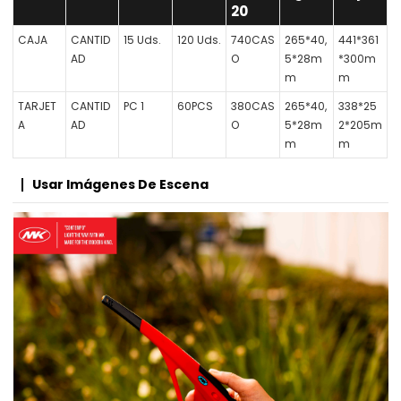
20
CAJA
CANTID
15 Uds.
120 Uds.
740CAS
265*40,
441*361
AD
O
5*28m
*300m
m
m
TARJET
CANTID
PC 1
60PCS
380CAS
265*40,
338*25
A
AD
O
5*28m
2*205m
m
m
Usar Imágenes De Escena