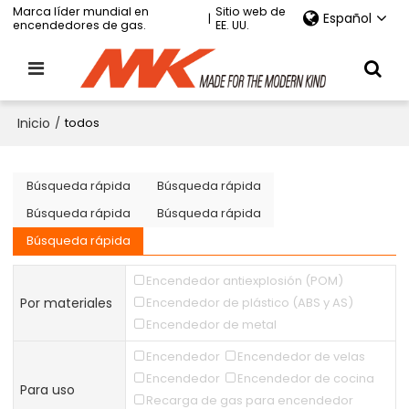
Marca líder mundial en
Sitio web de
Español
|
encendedores de gas.
EE. UU.
Inicio
/
todos
Búsqueda rápida
Búsqueda rápida
Búsqueda rápida
Búsqueda rápida
Búsqueda rápida
Encendedor antiexplosión (POM)
Por materiales
Encendedor de plástico (ABS y AS)
Encendedor de metal
Encendedor
Encendedor de velas
Encendedor
Encendedor de cocina
Para uso
Recarga de gas para encendedor