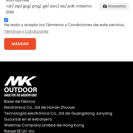
Solo admite
.rar/.zip/.jpg/.png/.gif/.doc/.xls/.pdf, máximo
Accesorios
20M
He leido y acepto los Términos y Condiciones de este servicio,
Términos y Condiciones
MANDAR
Base de fábrica:
Electrónica Co., Ltd de Hunan Zhuoye
Tecnología electrónica Co., Ltd de Guangdong Junyang
Sucursal en el extranjero:
Wellmax Company Limited de Hong Kong
Riegel EE.UU. Inc.