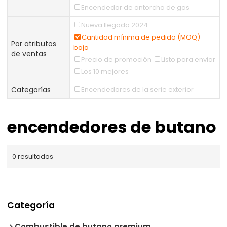
Encendedor de antorcha de gas
Nueva llegada 2024
Cantidad mínima de pedido (MOQ)
Por atributos
baja
de ventas
Precio de promoción
Listo para enviar
Los 10 mejores
Categorías
Encendedores de la serie exterior
encendedores de butano
0 resultados
Categoría
Combustible de butano premium