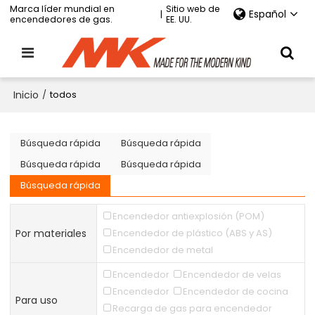
Marca líder mundial en
Sitio web de
Español
|
encendedores de gas.
EE. UU.
Inicio
/
todos
Búsqueda rápida
Búsqueda rápida
Búsqueda rápida
Búsqueda rápida
Búsqueda rápida
Encendedor antiexplosión (POM)
Por materiales
Encendedor de plástico (ABS y AS)
Encendedor de metal
Encendedor
Encendedor de velas
Encendedor
Encendedor de cocina
Para uso
Recarga de gas para encendedor