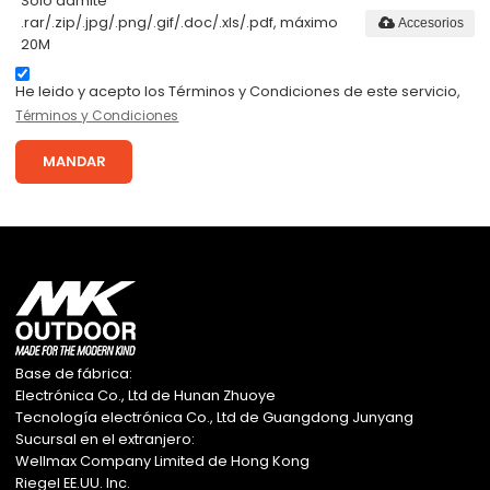
Solo admite
.rar/.zip/.jpg/.png/.gif/.doc/.xls/.pdf, máximo
Accesorios
20M
He leido y acepto los Términos y Condiciones de este servicio,
Términos y Condiciones
MANDAR
Base de fábrica:
Electrónica Co., Ltd de Hunan Zhuoye
Tecnología electrónica Co., Ltd de Guangdong Junyang
Sucursal en el extranjero:
Wellmax Company Limited de Hong Kong
Riegel EE.UU. Inc.