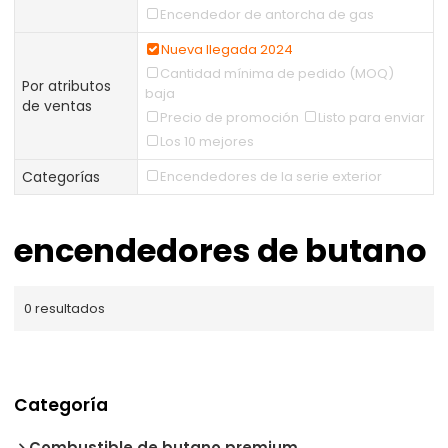
Encendedor de antorcha de gas
Nueva llegada 2024
Cantidad mínima de pedido (MOQ)
Por atributos
baja
de ventas
Precio de promoción
Listo para enviar
Los 10 mejores
Categorías
Encendedores de la serie exterior
encendedores de butano
0 resultados
Categoría
Combustible de butano premium