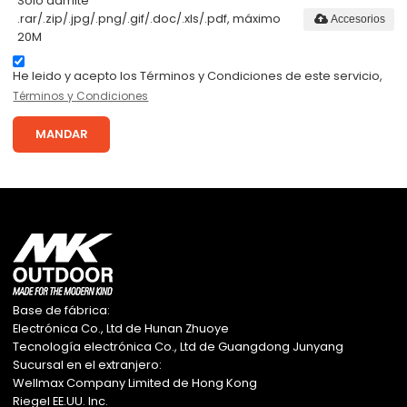
Solo admite
.rar/.zip/.jpg/.png/.gif/.doc/.xls/.pdf, máximo
Accesorios
20M
He leido y acepto los Términos y Condiciones de este servicio,
Términos y Condiciones
MANDAR
Base de fábrica:
Electrónica Co., Ltd de Hunan Zhuoye
Tecnología electrónica Co., Ltd de Guangdong Junyang
Sucursal en el extranjero:
Wellmax Company Limited de Hong Kong
Riegel EE.UU. Inc.