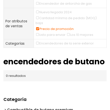
Encendedor de antorcha de gas
Nueva llegada 2024
Cantidad mínima de pedido (MOQ)
Por atributos
baja
de ventas
Precio de promoción
Listo para enviar
Los 10 mejores
Categorías
Encendedores de la serie exterior
encendedores de butano
0 resultados
Categoría
Combustible de butano premium