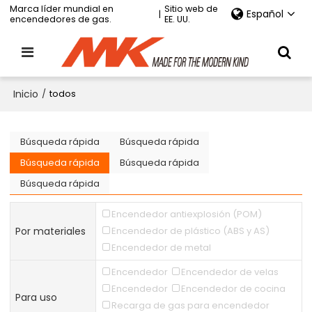
Marca líder mundial en
Sitio web de
Español
|
encendedores de gas.
EE. UU.
Inicio
/
todos
Búsqueda rápida
Búsqueda rápida
Búsqueda rápida
Búsqueda rápida
Búsqueda rápida
Encendedor antiexplosión (POM)
Por materiales
Encendedor de plástico (ABS y AS)
Encendedor de metal
Encendedor
Encendedor de velas
Encendedor
Encendedor de cocina
Para uso
Recarga de gas para encendedor